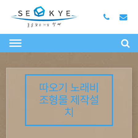
따오기 노래비
조형물 제작설
치