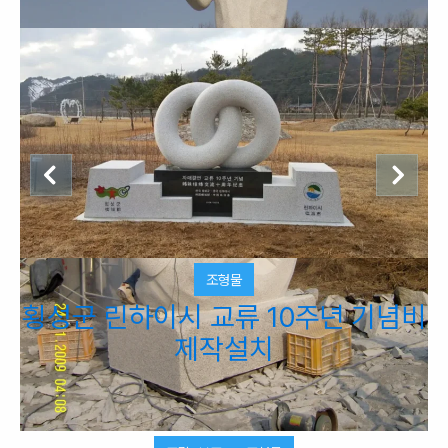
조형물
석공사
조형물
조형물
조형물
대검찰청 추모 조형물(기억의 벽) 제
한산대첩 병선마당 조성사업 중 조형
횡성군 린하이시 교류 10주년 기념비
울산 우정코아루 단지 내 미술장식품
간판석
조형물
조형물
묘역,전통조각
조형물
조형물
조형물
작설치 공사
물 제작설치 (1)
제작설치
제작설치
공근문화마을
목포시 어민상
시화지구 공구상가 조형물 02 - 이원
경신연구소 본사 준공기념 조형물 제
해태상 (대전 한화공장 신축 중 조형
물공사)
경 작가
작설치