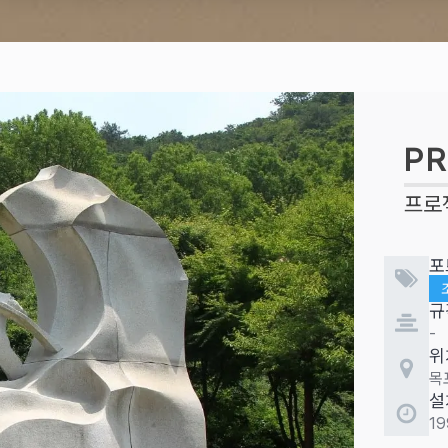
PR
프로
포
규
-
위
목
설
19