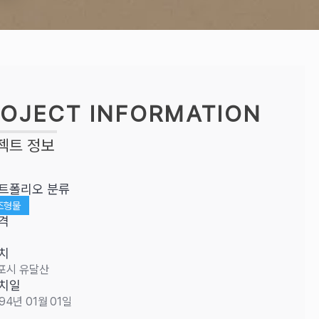
OJECT INFORMATION
젝트 정보
트폴리오 분류
조형물
격
치
포시 유달산
치일
94년 01월 01일