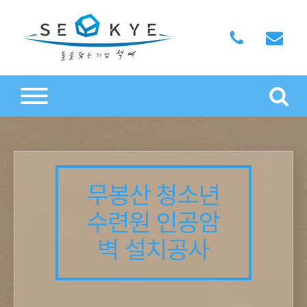
무봉산 청소년
수련원 인공암
벽 설치공사