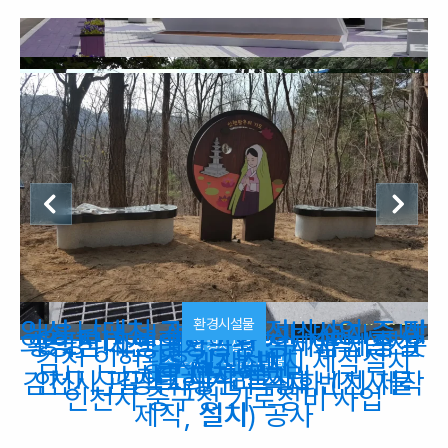
환경시설물
환경시설물
환경시설물
조각, 부조
환경시설물
환경시설물
환경시설물
환경시설물
의성 남대천 고향의강 정비사업 중 장
의성 남대천 공향의강 정비사업 중 벅
무흘구곡 내 젖소벤치 제작설치 _ 디
용평리조트 내 조형분수 제작 설치
의성 남대천 공향의강 정비사업 중 솟
황악산 사명대사공원 석제품 제작설
환경시설물
환경시설물
김천 인현왕후길 내 벤치 제작설치
승 제작설치
수 제작설치
자인그린
석공사
환경시설물
치 _ 디자인그린
대 제작 설치
김천시 관광특화거리 석재 벤치 제작
안산 신길역사공원 특성화 (전시물
인천시 중구청 가로정비 사업
제작, 설치) 공사
설치